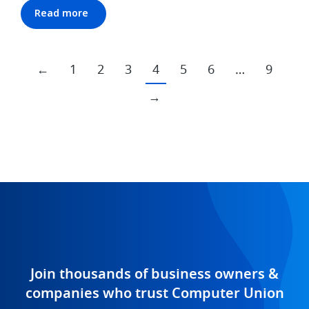
Read more
←
1
2
3
4
5
6
…
9
→
Join thousands of business owners &
companies who trust Computer Union