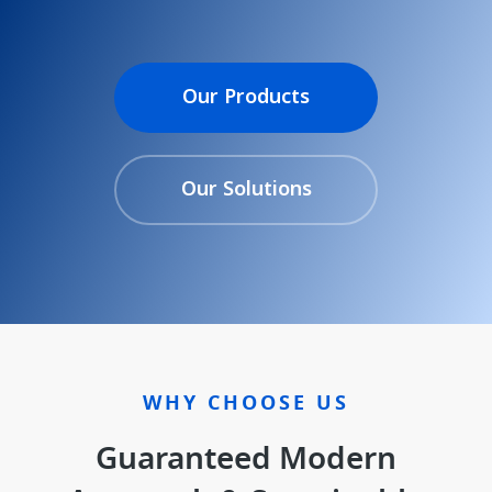
Our Products
Our Solutions
WHY CHOOSE US
Guaranteed Modern