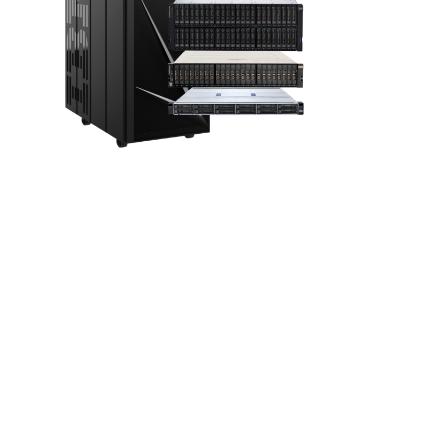
IBM Hardware
Best Seller
,
Hardware
IBM® Power® is a family of
servers that are based…
Read more