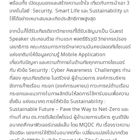
พร้อมทั้ง เปิดมุมมองและสร้างความเข้าใจ เกี่ยวกับการนําเอา 3
เทคโนโลยี : Security,
Smart Life และ Sustainability มา
ใช้ได้อย่างเหมาะสมและเกิดประสิทธิภาพสูงสุด
จากนั้นก็ได้รับเกียรติจากวิทยากรที่ได้รับเชิญมาเป็น Guest
Speaker ประกอบด้วย ท่านแรก พลตรีธีรวุฒิ วิทยากรณ์รอง
เลขาธิการ คณะกรรมการการรักษาความมันคงปลอดภัยไซเบอร์
แห่งชาติมาให้ข้อมูลความรู้
Mobile Application
เกี่ยวกับปัญหา และความท้าทายในด้านภัยคุกคามทางไซเบอร์
กับ หัวข้อ Security : Cyber Awareness Challenges ท่าน
ที่สอง คุณเกียรติชาย ไมตรีวงษ์ ผู้อํานวยการ องค์การบริหาร
จัดการก๊าซเรือน กระจก (องค์การมหาชน) ภาวะการณ์ด้านเรือน
กระจกและแนวทางในกาผลักดันให้ลดการใช้คาร์บอนเพื่อความ
ยั่งยืน แห่งอนาคต ภายใต้หัวข้อ Sustainability :
Sustainable Future – Pave the Way to Net-Zero และ
ท่านที่ สาม ดร.การดีเลียวไพโรจน์ ผู้อํานวยการบริหาร ศูนย์วิจัย
อนาคตศึกษาฟิวเจอร์เทลล์แล๊บ โดย MQDC กับ เรื่องราวความ
อัจฉริยะ ของการใช้ชีวิตในอนาคตที่จะ เปลี่ยนแปลงไปมากด้วย