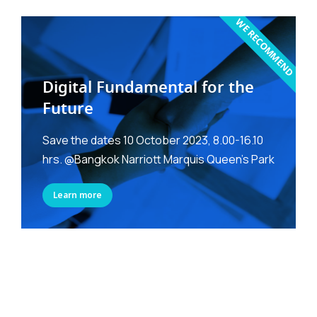
WE RECOMMEND
Digital Fundamental for the
Future
Save the dates 10 October 2023, 8.00-16.10
hrs. @Bangkok Narriott Marquis Queen's Park
Learn more