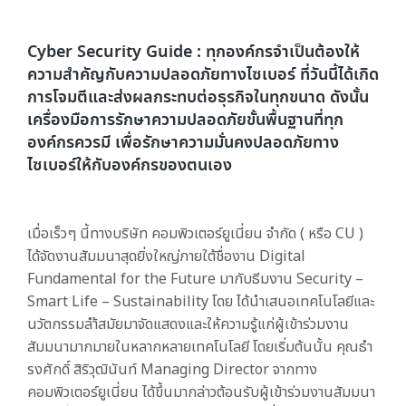
Cyber Security Guide : ทุกองค์กรจำเป็นต้องให้
ความสำคัญกับความปลอดภัยทางไซเบอร์ ที่วันนี้ได้เกิด
การโจมตีและส่งผลกระทบต่อธุรกิจในทุกขนาด ดังนั้น
เครื่องมือการรักษาความปลอดภัยขั้นพื้นฐานที่ทุก
องค์กรควรมี เพื่อรักษาความมั่นคงปลอดภัยทาง
ไซเบอร์ให้กับองค์กรของตนเอง
เมื่อเร็วๆ นี้ทางบริษัท คอมพิวเตอร์ยูเนี่ยน จํากัด ( หรือ CU )
ได้จัดงานสัมมนาสุดยิ่งใหญ่ภายใต้ชื่องาน
Digital
Fundamental for the Future มากับธีมงาน Security –
Smart Life – Sustainability โดย ได้นํา
เสนอเทคโนโลยีและ
นวัตกรรมลํา้สมัยมาจัดแสดงและให้ความรู้แก่ผู้เข้าร่วมงาน
สัมมนามากมายในหลากหลาย
เทคโนโลยี
โดยเริ่มต้นนั้น คุณธํา
รงศักดิ์ สิริวุฒินันท์ Managing Director จากทาง
คอมพิวเตอร์ยูเนี่ยน ได้ขึ้นมากล่าวต้อน
รับผู้เข้าร่วมงานสัมมนา