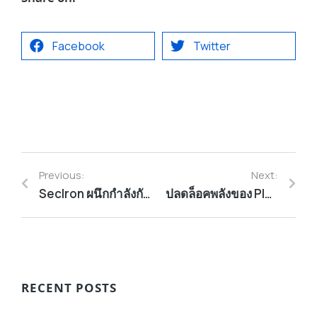
Facebook
Twitter
Previous:
Next:
SecIron ผนึกกำลังกับ คอมพิวเตอร์ยูเนี่ยน รุกตลาด Mobile Application Security ในประเทศไทย
ปลดล็อคพลังของ Platform Engineering: Build Once, Port Anywhere, Run Everywhere
RECENT POSTS